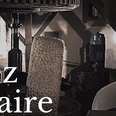
ez
aire