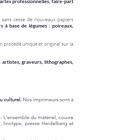
cartes
professionnelles
,
faire-part
r sans cesse de nouveaux papiers
rs à base de légumes : poireaux,
n procédé unique et original sur la
s
artistes, graveurs, lithographes,
 culturel.
Nos
imprimeurs sont
à
e.
L'ensemble du matériel, couvre
, linotype, presse Heidelberg et