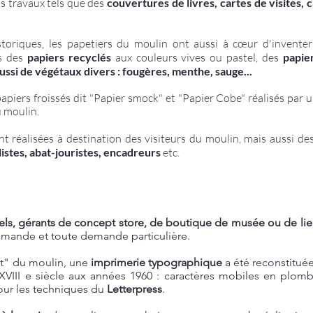
ts travaux tels que des
couvertures de livres, cartes de visites, 
istoriques, les papetiers du moulin ont aussi à cœur d'invente
és des
papiers recyclés
aux couleurs vives ou pastel, des
papie
aussi de végétaux divers : fougères, menthe, sauge...
apiers froissés dit "Papier smock" et "Papier Cobe" réalisés par u
 moulin.
 réalisées à destination des visiteurs du moulin, mais aussi de
llistes, abat-jouristes, encadreurs
etc.
nnels, gérants de concept store, de boutique de musée ou de lieu
mmande et toute demande particulière.
nt" du moulin,
une
imprimerie typographique
a été reconstitué
XVIII e siècle aux années 1960 : caractères mobiles en plomb
our les techniques du
Letterpress
.