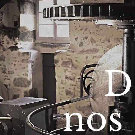
D
nos 