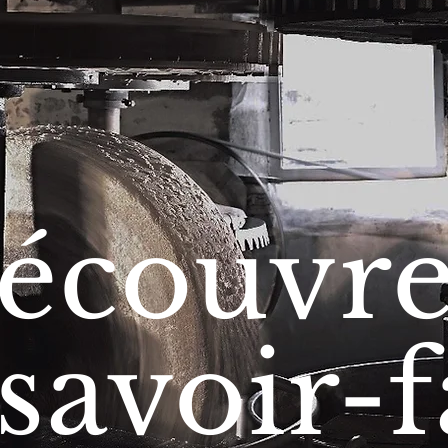
écouvr
savoir-f