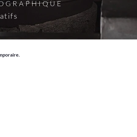
POGRAPHIQUE
atifs
emporaire.