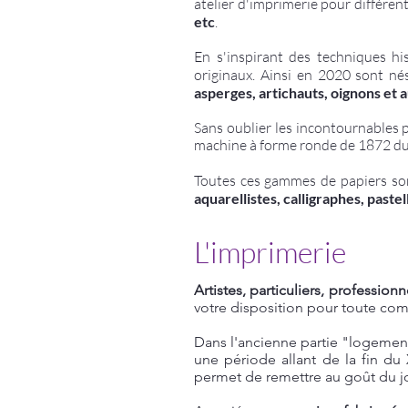
atelier d'imprimerie pour différen
etc
.
En s'inspirant des techniques h
originaux.
Ainsi en 2020 sont n
asperges, artichauts, oignons et 
Sans oublier les incontournables p
machine
à forme ronde de 1872 du
Toutes ces gammes de papiers sont
aquarellistes, calligraphes, paste
L'imprimerie
Artistes, particuliers, professio
votre disposition pour toute co
Dans l'ancienne partie "logeme
une période allant de la f
in du 
permet de remettre au goût du j