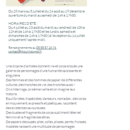
Du 28 mars au 5 juillet et du 24 août au 19 décembre
ouverture du mardi au samedi de 14h à 17h30.
HORAIRES D'ÉTÉ :
Du 6 juillet au 23 août du mardi au vendredi de 10h à
12h et de 14h à 17h30 et les lundis, samedis et
dimanches de 14h à 17h30 (à l'exception du 14 juillet
uniquement l'après-midi).
Renseignements au
05 55 57 18 74
contact@moulindugot.fr
Une dizaine d’artistes donnent vie et corps à toute une
galerie de personnages d’une humanité saisissante et
singulière.
Des femmes et des hommes de papier de différentes
cultures, des tranches de vie, des tronches aussi !
On s’interroge, on s’émerveille et on imagine leur
histoire.
Équilibristes, trapézistes, danseurs, nomades ; des corps
en mouvement, expressifs et poétiques, racontent
des existences savoureuses.
Des bustes et fragments de corps subliment l’éternel
féminin et la fragilité des êtres.
De papiers découpés, pliés, collés, plissés, peints, froissés,
modelés naissent une multitude de personnages