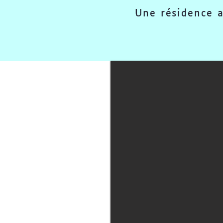
Une résidence a
Le Papier Prend Vie
Exposition temporaire
2026.
4,50 euros par
personne.