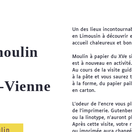
Un des lieux incontourna
en Limousin à découvrir e
accueil chaleureux et bo
moulin
Moulin à papier du XVe si
est à nouveau
en activité.
Au cours de la visite gui
à la pâte et vous saurez 
e-Vienne
à la forme,
du papier pai
en carton.
L'odeur de l'encre vous p
de l'imprimerie. Gutenbe
ou la linotype, n'auront p
Après cette visite, votre 
lin
ou imprimée aura changé